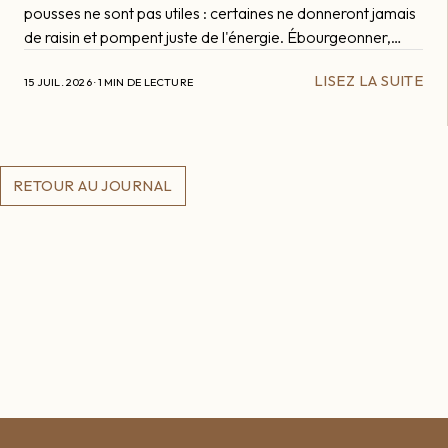
pousses ne sont pas utiles : certaines ne donneront jamais
de raisin et pompent juste de l'énergie. Ébourgeonner,
c'est passer dans les rangs pour enlever à la main les
LISEZ LA SUITE
pousses inutiles et ne garder que les bonnes.
15 JUIL. 2026 · 1 MIN DE LECTURE
RETOUR AU JOURNAL