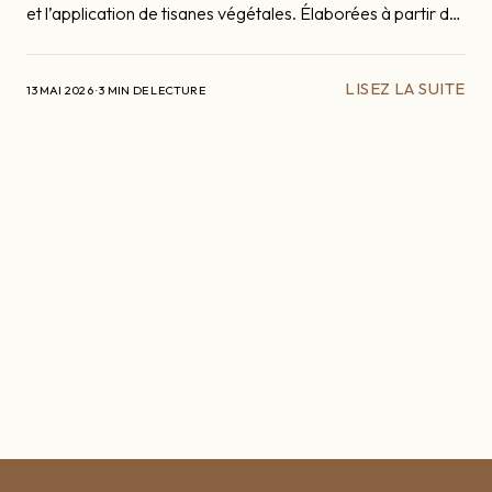
et l’application de tisanes végétales. Élaborées à partir de
plantes soigneusement sélectionnées, ces préparations
naturelles accompagnent la vigne dans son
LISEZ LA SUITE
développement et renforcent sa résistance face aux aléas
13 MAI 2026 · 3 MIN DE LECTURE
climatiques du printemps.
La Bastide Blanche