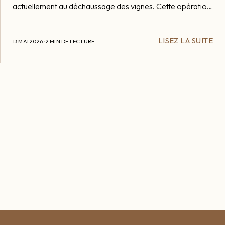
actuellement au déchaussage des vignes. Cette opération
consiste à retirer délicatement la terre accumulée au pied
des ceps afin d’aérer la zone du tronc, favoriser le
LISEZ LA SUITE
réchauffement du sol
13 MAI 2026 · 2 MIN DE LECTURE