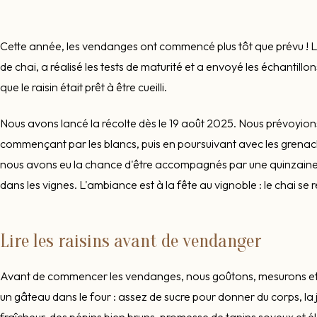
Cette année, les vendanges ont commencé plus tôt que prévu ! La
de chai, a réalisé les tests de maturité et a envoyé les échantillo
que le raisin était prêt à être cueilli.
Nous avons lancé la récolte dès le 19 août 2025. Nous prévoyion
commençant par les blancs, puis en poursuivant avec les grenac
nous avons eu la chance d'être accompagnés par une quinzaine
dans les vignes. L'ambiance est à la fête au vignoble : le chai se 
Lire les raisins avant de vendanger
Avant de commencer les vendanges, nous goûtons, mesurons et 
un gâteau dans le four : assez de sucre pour donner du corps, la 
fraîcheur, des pépins bien bruns, promesse de tanins soyeux et é